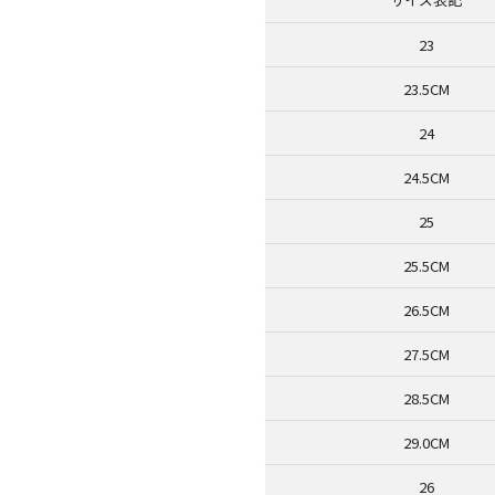
23
23.5CM
24
24.5CM
25
25.5CM
26.5CM
27.5CM
28.5CM
29.0CM
26