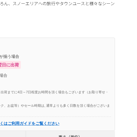
ろん、スノーエリアへの旅行やタウンユースと様々なシーン
庫が揃う場合
翌日に出荷
場合
出荷までに4日～7日程度お時間を頂く場合もございます（お取り寄せ・
ク、お盆等）やセール時期は, 通常よりも多く日数を頂く場合がございま
くはご利用ガイドをご覧ください
重さ（単位）