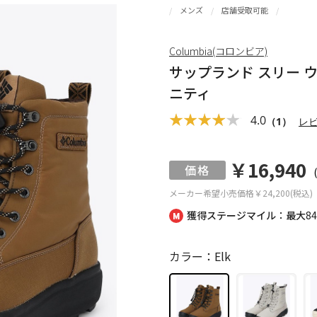
メンズ
店舗受取可能
Columbia(コロンビア)
サップランド スリー 
ニティ
4.0
（1）
レ
￥16,940
メーカー希望小売価格
￥24,200(税込)
獲得ステージマイル：最大
8
カラー：Elk