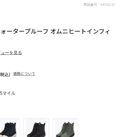
商品番号：
84566215
ウォータープルーフ オムニヒートインフィ
ビューを見る
価格について
(税込)
45マイル