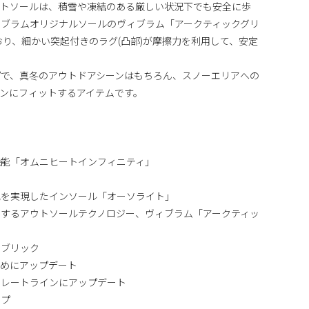
ウトソールは、積雪や凍結のある厳しい状況下でも安全に歩
ブラムオリジナルソールのヴィブラム「アークティックグリ
おり、細かい突起付きのラグ(凸部)が摩擦力を利用して、安定
で、真冬のアウトドアシーンはもちろん、スノーエリアへの
ンにフィットするアイテムです。
機能「オムニヒートインフィニティ」
地を実現したインソール「オーソライト」
するアウトソールテクノロジー、ヴィブラム「アークティッ
ァブリック
厚めにアップデート
トレートラインにアップデート
イプ