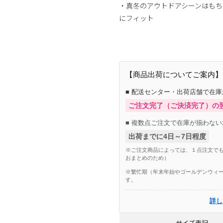
・真冬のアウトドアシーンはもち
にフィット
【商品出荷についてご案内】
■ 配送センター・出荷店舗で在
ご注文完了（ご決済完了）の
■ 複数点ご注文で在庫が揃わない
出荷までに4日～7日程度
※ご注文商品によっては、１点注文でも
おまとめのため）
※繁忙期（年末年始やゴールデンウィー
す。
詳し
サイズ表記