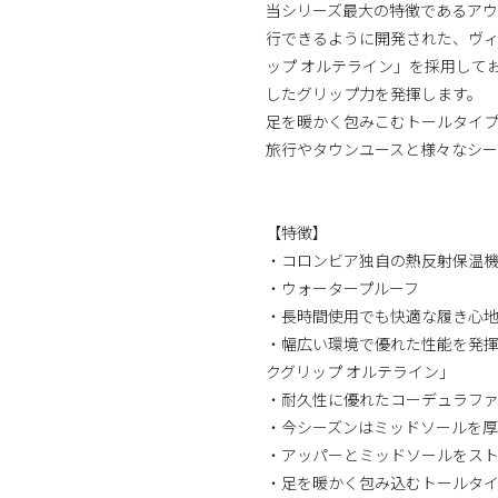
当シリーズ最大の特徴であるア
行できるように開発された、ヴィ
ップ オルテライン」を採用して
したグリップ力を発揮します。
足を暖かく包みこむトールタイプ
旅行やタウンユースと様々なシー
【特徴】
・コロンビア独自の熱反射保温
・ウォータープルーフ
・長時間使用でも快適な履き心
・幅広い環境で優れた性能を発揮
クグリップ オルテライン」
・耐久性に優れたコーデュラフ
・今シーズンはミッドソールを
・アッパーとミッドソールをス
・足を暖かく包み込むトールタ