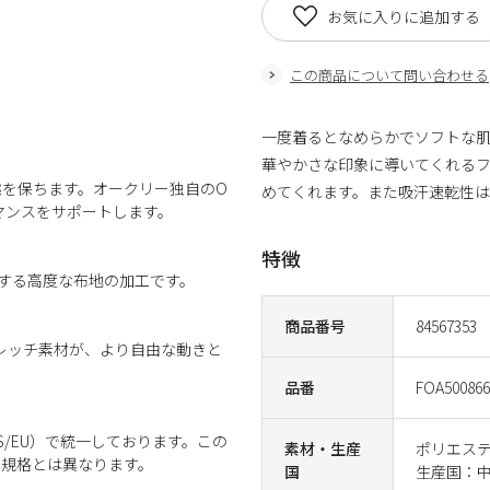
お気に入りに追加する
この商品について問い合わせる
一度着るとなめらかでソフトな肌
華やかさな印象に導いてくれる
を保ちます。オークリー独自のO
めてくれます。また吸汗速乾性はも
ォーマンスをサポートします。
特徴
クする高度な布地の加工です。
商品番号
84567353
トレッチ素材が、より自由な動きと
品番
FOA500866
/EU）で統一しております。この
素材・生産
ポリエステ
準規格とは異なります。
国
生産国：