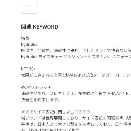
関連 KEYWORD
特徴
Hydrolix?
吸湿性、発散性、速乾性に優れ、涼しくドライで快適な状態
Hydrolix? モイスチャーマネジメントシステムが、パフ
UPF 50+
太陽光に含まれる有害なUVAおよびUVBを「ほぼ」ブロッ
4WAYストレッチ
速乾性があり、フレキシブル。多方向に伸縮する4WAYス
快適性を約束します。
※※※サイズ表記に関しまして※※※
当ブランドは世界展開しており、サイズ表記を国際基準（US
基準は、日本人より大きな背丈を参考にしており、日本標
例 US/EU MはJPN Lサイズ相当