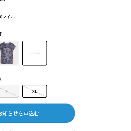
90マイル
T
ら
L
XL
お知らせを申込む