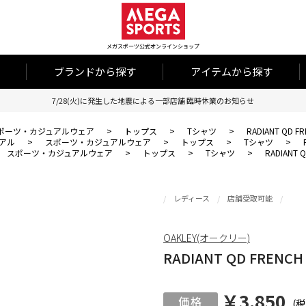
メガスポーツ公式オンラインショップ
ブランドから探す
アイテムから探す
7/28(火)に発生した地震による一部店舗 臨時休業のお知らせ
ポーツ・カジュアルウェア
>
トップス
>
Tシャツ
>
RADIANT QD FR
アル
>
スポーツ・カジュアルウェア
>
トップス
>
Tシャツ
>
スポーツ・カジュアルウェア
>
トップス
>
Tシャツ
>
RADIANT Q
レディース
店舗受取可能
OAKLEY(オークリー)
RADIANT QD FRENCH 
￥3,850
(税