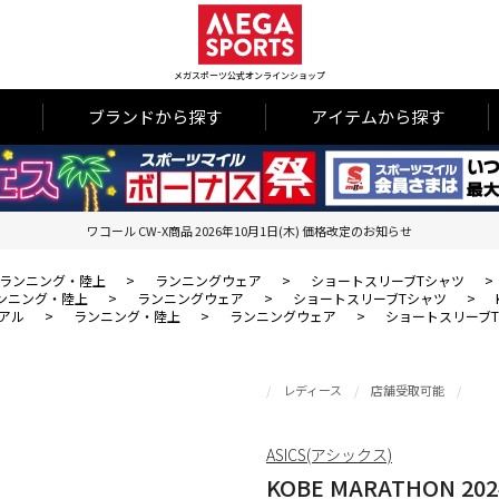
メガスポーツ公式オンラインショップ
ブランドから探す
アイテムから探す
ワコール CW-X商品 2026年10月1日(木) 価格改定のお知らせ
ランニング・陸上
>
ランニングウェア
>
ショートスリーブTシャツ
>
ンニング・陸上
>
ランニングウェア
>
ショートスリーブTシャツ
>
アル
>
ランニング・陸上
>
ランニングウェア
>
ショートスリーブ
レディース
店舗受取可能
ASICS(アシックス)
KOBE MARATHON 202