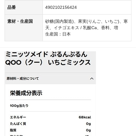
品番
4902102156424
素材・生産国
砂糖(国内製造)、果実(りんご、いちご)、寒
天、イチゴエキス / 乳酸Ca、香料、増
生産国：日本