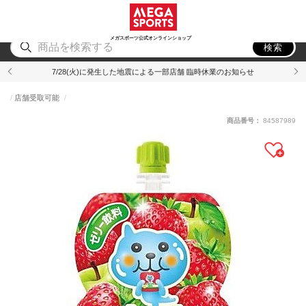
スポーツ
アウトドア
ブランド
アイテム
から探す
から探す
から探す
から探す
メガスポーツ公式オンラインショップ
検索
7/28(火)に発生した地震による一部店舗 臨時休業のお知らせ
店舗受取可能
商品番号：
84587989