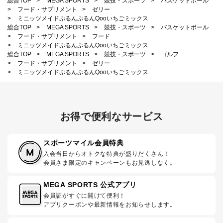
総合TOP
>
MEGA SPORTS
>
競技・スポーツ
>
バスケットボール
>
フード・サプリメント
>
ゼリー
>
ミニッツメイドぷるんぷるんQooいちごミックス
総合TOP
>
MEGA SPORTS
>
競技・スポーツ
>
バスケットボール
>
フード・サプリメント
>
フード
>
ミニッツメイドぷるんぷるんQooいちごミックス
総合TOP
>
MEGA SPORTS
>
競技・スポーツ
>
ゴルフ
>
フード・サプリメント
>
ゼリー
>
ミニッツメイドぷるんぷるんQooいちごミックス
お得で便利なサービス
スポーツマイル会員特典
入会当日からオトクな特典が盛りだくさん！
会員さま限定のキャンペーンもお見逃しなく。
MEGA SPORTS 公式アプリ
会員証がすぐに開けて便利！
アプリクーポンや最新情報をお知らせします。