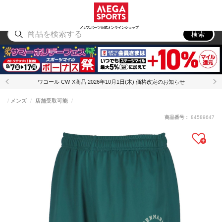
スポーツ
アウトドア
ブランド
アイテム
から探す
から探す
から探す
から探す
メガスポーツ公式オンラインショップ
検索
ワコール CW-X商品 2026年10月1日(木) 価格改定のお知らせ
メンズ
店舗受取可能
商品番号：
84589647