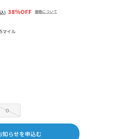
38
％OFF
価格について
込)
65マイル
O
お知らせを申込む