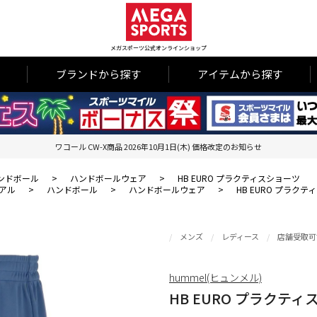
メガスポーツ公式オンラインショップ
ブランドから探す
アイテムから探す
ワコール CW-X商品 2026年10月1日(木) 価格改定のお知らせ
ンドボール
>
ハンドボールウェア
>
HB EURO プラクティスショーツ
アル
>
ハンドボール
>
ハンドボールウェア
>
HB EURO プラク
メンズ
レディース
店舗受取可
hummel(ヒュンメル)
HB EURO プラクテ