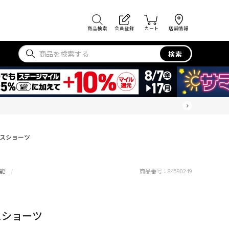
商品検索
会員登録
カート
店舗情報
検索
ティスショーツ
能
商品番号：
84590249
ィスショーツ