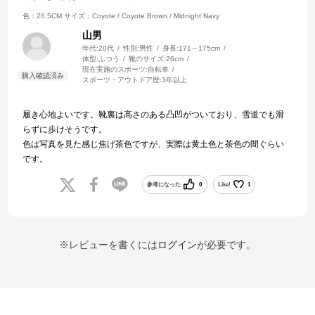
色：26.5CM
サイズ：Coyote / Coyote Brown / Midnight Navy
山男
年代:
20代
性別:
男性
身長:
171～175cm
体型:
ふつう
靴のサイズ:
26cm
現在実施のスポーツ:
自転車
スポーツ・アウトドア歴:
3年以上
履き心地よいです。靴裏は高さのある凸凹がついており、雪道でも滑
らずに歩けそうです。
色は写真を見た感じ焦げ茶色ですが、実際は黄土色と茶色の間ぐらい
です。
参考になった
0
Like!
1
※レビューを書くには
ログイン
が必要です。