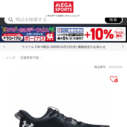
スポーツ
アウトドア
ブランド
アイテム
から探す
から探す
から探す
から探す
メガスポーツ公式オンラインショップ
検索
ワコール CW-X商品 2026年10月1日(木) 価格改定のお知らせ
メンズ
店舗受取可能
商品番号：
84592633