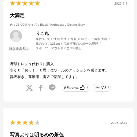
2025.7.4
大満足
色：28.0CM
サイズ：Black / Anthracite / Distant Gray
りこ丸
年代:
40代
性別:
男性
身長:
180cm～
体型:
大柄
靴のサイズ:
28cm
現在実施のスポーツ:
野球
スポーツ・アウトドア歴:
3年以上
野球トレシュ代わりに購入
歩くと「おっ！」と思う位ソールのクッションを感じます。
普段履き、運動用、両方で活躍してます。
参考になった
1
Like!
0
2025.12.11
写真よりは明るめの茶色