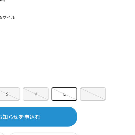
75マイル
S
M
L
.
お知らせを申込む