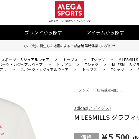
メガスポーツ公式オンラインショップ
ブランドから探す
アイテムから探す
7/28(火)に発生した地震による一部店舗 臨時休業のお知らせ
スポーツ・カジュアルウェア
>
トップス
>
Tシャツ
>
M LESMI
ポーツ・カジュアルウェア
>
トップス
>
Tシャツ
>
M LESMILLS
アル
>
スポーツ・カジュアルウェア
>
トップス
>
Tシャツ
>
メンズ
店舗受取可能
adidas(アディダス)
M LESMILLS グラフ
￥5,500
(税