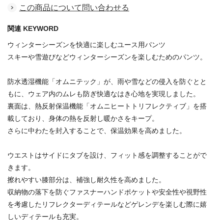
この商品について問い合わせる
関連 KEYWORD
ウィンターシーズンを快適に楽しむユース用パンツ
スキーや雪遊びなどウィンターシーズンを楽しむためのパンツ。
防水透湿機能「オムニテック」が、雨や雪などの侵入を防ぐとと
もに、ウェア内のムレも防ぎ快適なはき心地を実現しました。
裏面は、熱反射保温機能「オムニヒートトリフレクティブ」を搭
載しており、身体の熱を反射し暖かさをキープ。
さらに中わたを封入することで、保温効果を高めました。
ウエストはサイドにタブを設け、フィット感を調整することがで
きます。
擦れやすい膝部分は、補強し耐久性を高めました。
収納物の落下を防ぐファスナーハンドポケットや安全性や視野性
を考慮したリフレクターディテールなどゲレンデを楽しむ際に嬉
しいディテールも充実。