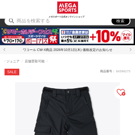
スポーツ
アウトドア
ブランド
アイテム
から探す
から探す
から探す
から探す
メガスポーツ公式オンラインショップ
検索
ワコール CW-X商品 2026年10月1日(木) 価格改定のお知らせ
ジュニア
店舗受取可能
商品番号：
84598275
SALE