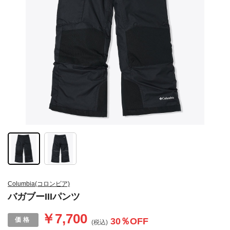
Columbia(コロンビア)
バガブーIIIパンツ
￥7,700
30
％OFF
(税込)