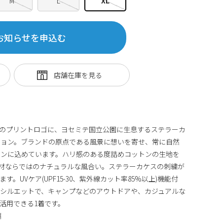
M
L
XL
お知らせを申込む
フドームのプリントロゴに、ヨセミテ国立公園に生息するステラーカ
ション。ブランドの原点である風景に想いを寄せ、常に自然
インに込めています。ハリ感のある度詰めコットンの生地を
材ならではのナチュラルな風合い。ステラーカケスの刺繍が
。UVケア(UPF15-30、紫外線カット率85%以上)機能付
シルエットで、キャンプなどのアウトドアや、カジュアルな
活用できる1着です。
幅