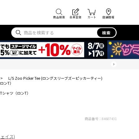
商品検索
会員登録
カート
店舗情報
検索
>
L/S Zoo Picker Tee (ロングスリーブズーピッカーティー)
ロンT）
Tシャツ（ロンT）
商品番号：
84607431
フェイス)