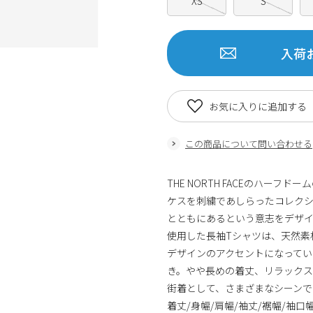
XS
S
入荷
お気に入りに追加する
この商品について問い合わせる
THE NORTH FACEのハー
ケスを刺繍であしらったコレク
とともにあるという意志をデザ
使用した長袖Tシャツは、天然素
デザインのアクセントになっています
き。やや長めの着丈、リラックス
街着として、さまざまなシーンで
着丈/身幅/肩幅/袖丈/裾幅/袖口