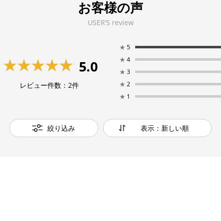
お客様の声
USER’S review
★
5
★
4
5.0
★
3
★
2
レビュー件数：
2
件
★
1
絞り込み
表示：新しい順