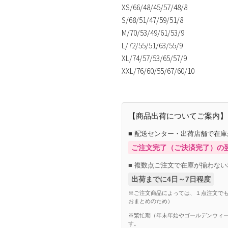
XS/66/48/45/57/48/8
S/68/51/47/59/51/8
M/70/53/49/61/53/9
L/72/55/51/63/55/9
XL/74/57/53/65/57/9
XXL/76/60/55/67/60/10
【商品出荷についてご案内】
■ 配送センター・出荷店舗で在
ご注文完了（ご決済完了）の
■ 複数点ご注文で在庫が揃わない
出荷までに4日～7日程度
※ご注文商品によっては、１点注文でも
おまとめのため）
※繁忙期（年末年始やゴールデンウィー
す。