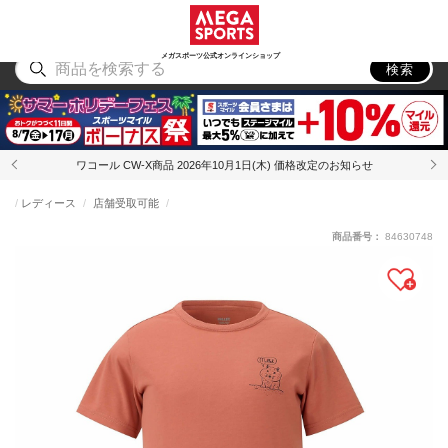
スポーツ
アウトドア
ブランド
アイテム
から探す
から探す
から探す
から探す
メガスポーツ公式オンラインショップ
検索
ワコール CW-X商品 2026年10月1日(木) 価格改定のお知らせ
レディース
店舗受取可能
商品番号：
84630748