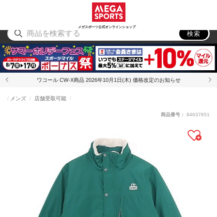
スポーツ
アウトドア
ブランド
アイテム
から探す
から探す
から探す
から探す
メガスポーツ公式オンラインショップ
検索
ワコール CW-X商品 2026年10月1日(木) 価格改定のお知らせ
メンズ
店舗受取可能
商品番号：
84637651