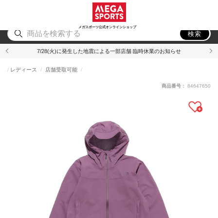
スポーツ
アウトドア
ブランド
アイテム
から探す
から探す
から探す
から探す
メガスポーツ公式オンラインショップ
検索
7/28(火)に発生した地震による一部店舗 臨時休業のお知らせ
レディース
店舗受取可能
商品番号：
84647650