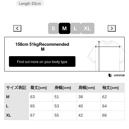
Length
63cm
S
M
L
XL
158cm 51kgRecommended
M
Find out more on your body type
サイズ表記
着丈(cm)
身幅(cm)
肩幅(cm)
袖丈(cm)
M
63
51
38
62
L
65
53
40
64
XL
67
55
42
66