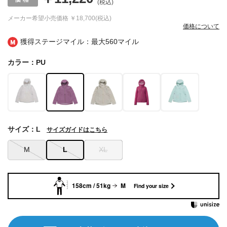
(税込)
メーカー希望小売価格
￥18,700(税込)
価格について
獲得ステージマイル：最大
560マイル
カラー：PU
サイズ：L
サイズガイドはこちら
M
L
XL
158cm / 51kg
M
Find your size