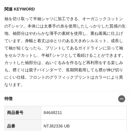
関連 KEYWORD
袖を切り取って半袖シャツに加工できる、オーガニックコットン
のTシャツ。本体には太番手の糸を使用したしっかりした質感の生
地、袖部分はやわらかな薄手の素材を使用し、重ね着風に仕上げ
ています。身幅と着丈はゆとりのある大きめシルエット。成長し
て袖が短くなったら、プリントしてあるガイドラインに沿って袖
をセルフカットし、半袖Tシャツとして着続けることができます。
カットした袖部分は、ぬいぐるみを作るなど再利用をする楽しみ
も。襟ぐりは親子バインダーで、長期間着用しても襟が伸び切り
にくい仕様。フロントのグラフィックプリントはカラーにより異
なります。
特徴
商品番号
84648211
品番
NTJ82336 UB