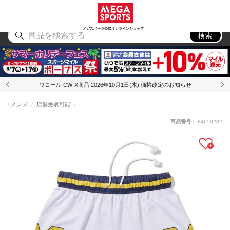
スポーツ
アウトドア
ブランド
アイテム
から探す
から探す
から探す
から探す
メガスポーツ公式オンラインショップ
検索
ワコール CW-X商品 2026年10月1日(木) 価格改定のお知らせ
メンズ
店舗受取可能
商品番号：
84650282