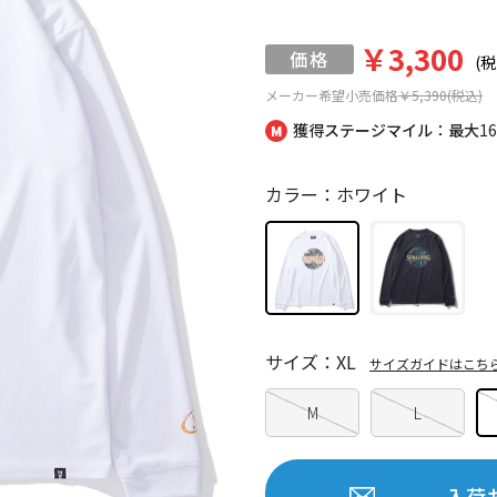
￥3,300
(税
メーカー希望小売価格
￥5,390(税込)
獲得ステージマイル：最大
1
カラー：ホワイト
サイズ：XL
サイズガイドはこち
M
L
入荷