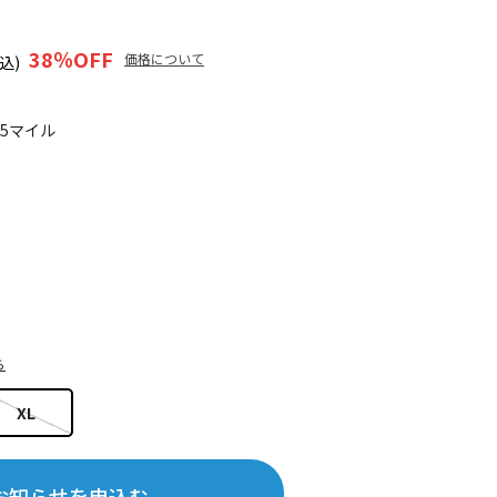
38
％OFF
価格について
込)
65マイル
ら
XL
お知らせを申込む