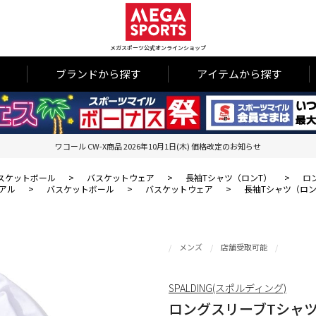
メガスポーツ公式オンラインショップ
ブランドから探す
アイテムから探す
ワコール CW-X商品 2026年10月1日(木) 価格改定のお知らせ
スケットボール
>
バスケットウェア
>
長袖Tシャツ（ロンT）
>
ロ
アル
>
バスケットボール
>
バスケットウェア
>
長袖Tシャツ（ロン
メンズ
店舗受取可能
SPALDING(スポルディング)
ロングスリーブTシャツ