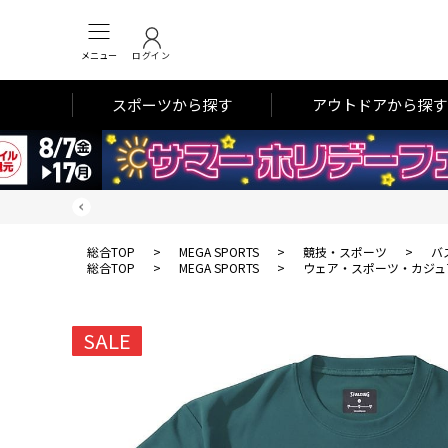
メニュー
ログイン
スポーツから探す
アウトドアから探す
総合TOP
>
MEGA SPORTS
>
競技・スポーツ
>
バ
総合TOP
>
MEGA SPORTS
>
ウェア・スポーツ・カジュ
SALE