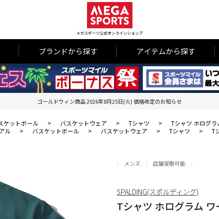
メガスポーツ公式オンラインショップ
ブランドから探す
アイテムから探す
ゴールドウィン商品 2026年8月25日(火) 価格改定のお知らせ
スケットボール
>
バスケットウェア
>
Tシャツ
>
Tシャツ ホログラ
アル
>
バスケットボール
>
バスケットウェア
>
Tシャツ
>
T
メンズ
店舗受取可能
SPALDING(スポルディング)
Tシャツ ホログラム 