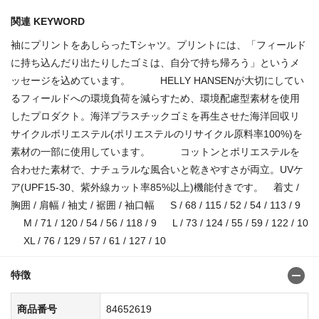
関連 KEYWORD
袖にプリントをあしらったTシャツ。プリントには、「フィールド
に持ち込んだり出たりしたゴミは、自分で持ち帰ろう」というメ
ッセージを込めています。 HELLY HANSENが大切にしてい
るフィールドへの環境負荷を減らすため、環境配慮型素材を使用
したプロダクト。海洋プラスチックゴミを再生させた海洋回収リ
サイクルポリエステル(ポリエステルのリサイクル原料率100%)を
素材の一部に使用しています。 コットンとポリエステルを
合わせた素材で、ナチュラルな風合いと乾きやすさが両立。UVケ
ア(UPF15-30、紫外線カット率85%以上)機能付きです。 着丈 /
胸囲 / 肩幅 / 袖丈 / 裾囲 / 袖口幅 S / 68 / 115 / 52 / 54 / 113 / 9
M / 71 / 120 / 54 / 56 / 118 / 9 L / 73 / 124 / 55 / 59 / 122 / 10
XL / 76 / 129 / 57 / 61 / 127 / 10
特徴
商品番号
84652619