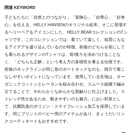
関連 KEYWORD
子どもたちに「自然とのつながり」「冒険心」「自尊心」「好奇
心」を伝える、HELLY HANSENのオリジナル絵本。そこに登場す
るヘリーベアをアイコンにした、HELLY BEARコレクションのTシ
ャツです。このコレクションでは、着ていて楽しく、知育にもな
るアイデアを盛り込んでいるのが特徴。前後のどちらを前にして
も着られるデザインのTシャツは、前/後ろを決めつけることな
く、「どちらも正解」という考え方の多様性を養える仕様です。
前後のネックラインが同じ形のボートネックなのも、両方で着こ
なしやすいポイントになっています。使用している生地は、オー
ガニックコットンとレーヨンを組み合わせ、スムース組織で編み
立てることで、やわらかくなめらかな肌触りに仕上げました。ス
トレッチ性があるため、動きやすいのも魅力。におい対策とし
て、抗菌防臭のポリジン・ステイフレッシュ加工を採用していま
す。同じプリントのベビー用のアイテムがあり、きょうだいリン
クコーディネートもおすすめです。