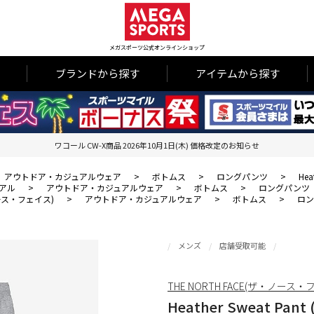
メガスポーツ公式オンラインショップ
ブランドから探す
アイテムから探す
ワコール CW-X商品 2026年10月1日(木) 価格改定のお知らせ
アウトドア・カジュアルウェア
>
ボトムス
>
ロングパンツ
>
He
アル
>
アウトドア・カジュアルウェア
>
ボトムス
>
ロングパンツ
・ノース・フェイス)
>
アウトドア・カジュアルウェア
>
ボトムス
>
ロ
メンズ
店舗受取可能
THE NORTH FACE(ザ・ノース・
Heather Sweat P