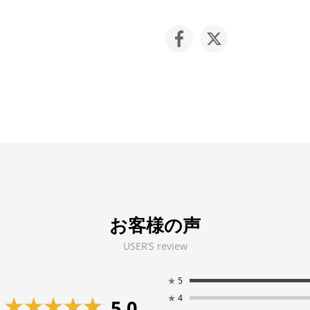
お客様の声
USER’S review
★
5
★
4
5.0