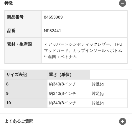
特徴
商品番号
84653989
品番
NF52441
素材・生産国
＜アッパー＞シンセティックレザー、TPU
マッドガード、カップインソール＜ボトム
生産国：ベトナム
サイズ表記
重さ（単位）
8
約340(8インチ
片足)g
9
約340(8インチ
片足)g
10
約340(8インチ
片足)g
よくあるご質問