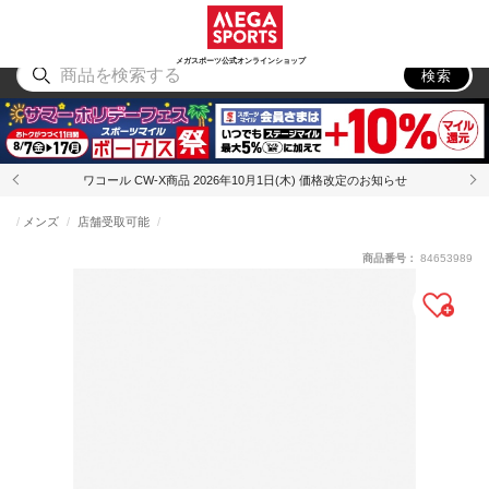
スポーツ
アウトドア
ブランド
アイテム
から探す
から探す
から探す
から探す
メガスポーツ公式オンラインショップ
検索
ワコール CW-X商品 2026年10月1日(木) 価格改定のお知らせ
メンズ
店舗受取可能
商品番号：
84653989