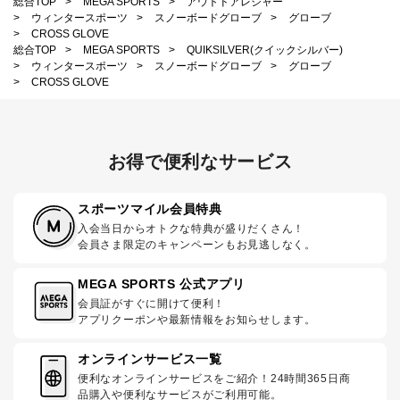
総合TOP
>
MEGA SPORTS
>
アウトドアレジャー
>
ウィンタースポーツ
>
スノーボードグローブ
>
グローブ
>
CROSS GLOVE
総合TOP
>
MEGA SPORTS
>
QUIKSILVER(クイックシルバー)
>
ウィンタースポーツ
>
スノーボードグローブ
>
グローブ
>
CROSS GLOVE
お得で便利なサービス
スポーツマイル会員特典
入会当日からオトクな特典が盛りだくさん！
会員さま限定のキャンペーンもお見逃しなく。
MEGA SPORTS 公式アプリ
会員証がすぐに開けて便利！
アプリクーポンや最新情報をお知らせします。
オンラインサービス一覧
便利なオンラインサービスをご紹介！24時間365日商
品購入や便利なサービスがご利用可能。