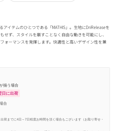
るアイテムのひとつである「MATHIS」。生地にDriReleaseを
ともせず、スタイルを崩すことなく自由な動きを可能にし、
パフォーマンスを発揮します。快適性と高いデザイン性を兼
庫が揃う場合
翌日に出荷
場合
出荷までに4日～7日程度お時間を頂く場合もございます（お取り寄せ・