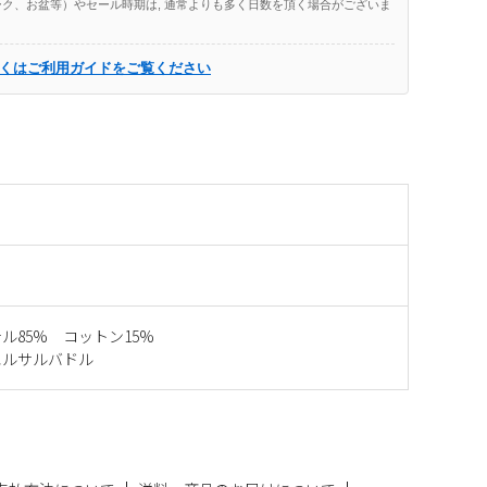
ク、お盆等）やセール時期は, 通常よりも多く日数を頂く場合がございま
くはご利用ガイドをご覧ください
ル85% コットン15%
エルサルバドル