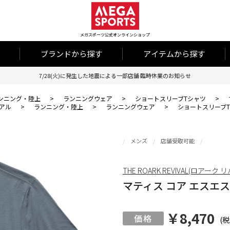
メガスポーツ公式オンラインショップ
ブランドから探す
アイテムから探す
7/28(火)に発生した地震による一部店舗 臨時休業のお知らせ
ンニング・陸上
>
ランニングウェア
>
ショートスリーブTシャツ
>
アル
>
ランニング・陸上
>
ランニングウェア
>
ショートスリーブ
メンズ
店舗受取可能
THE ROARK REVIVAL(ロアーク
マティス コア エスエスMA
￥8,470
(税