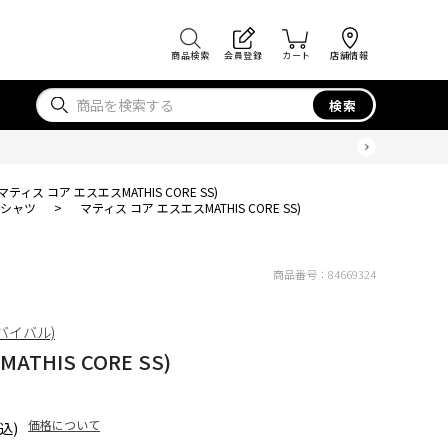
商品検索
会員登録
カート
店舗情報
検索
マティス コア エスエスMATHIS CORE SS)
Tシャツ
>
マティス コア エスエスMATHIS CORE SS)
商品番号：
84669324
 リバイバル)
THIS CORE SS)
価格について
込)