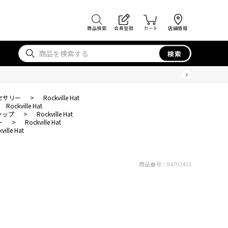
商品検索
会員登録
カート
店舗情報
検索
セサリー
>
Rockville Hat
Rockville Hat
ャップ
>
Rockville Hat
ー
>
Rockville Hat
ville Hat
商品番号：
84792431