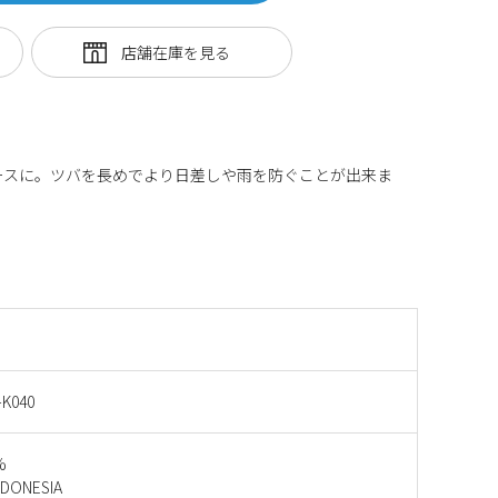
をベースに。ツバを長めでより日差しや雨を防ぐことが出来ま
-K040
%
ONESIA