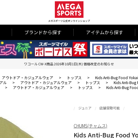
メガスポーツ公式オンラインショップ
ブランドから探す
アイテムから探す
ワコール CW-X商品 2026年10月1日(木) 価格改定のお知らせ
アウトドア・カジュアルウェア
>
トップス
>
Kids Anti-Bug Food Yokai
アル
>
アウトドア・カジュアルウェア
>
トップス
>
Kids Anti-Bug 
>
アウトドア・カジュアルウェア
>
トップス
>
Kids Anti-Bug Food
ジュニア
店舗受取可能
CHUMS(チャムス)
Kids Anti-Bug Food Yo