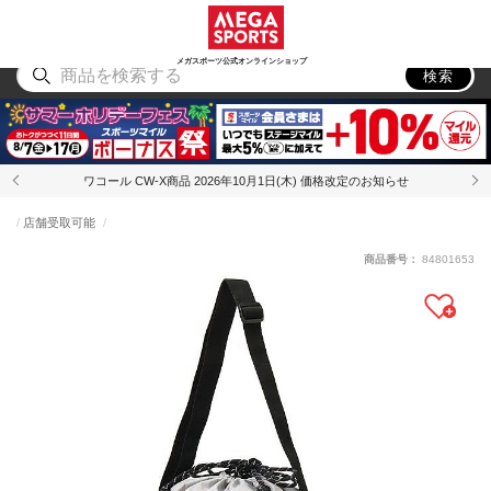
スポーツ
アウトドア
ブランド
アイテム
から探す
から探す
から探す
から探す
メガスポーツ公式オンラインショップ
検索
ワコール CW-X商品 2026年10月1日(木) 価格改定のお知らせ
店舗受取可能
商品番号：
84801653