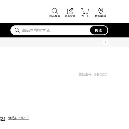
商品検索
会員登録
カート
店舗情報
検索
商品番号：
84805324
価格について
込)