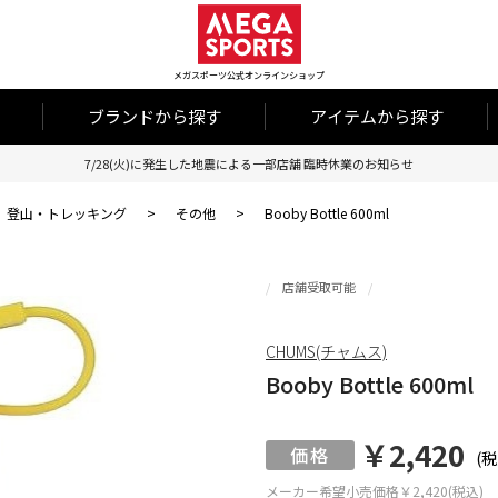
メガスポーツ公式オンラインショップ
ブランドから探す
アイテムから探す
7/28(火)に発生した地震による一部店舗 臨時休業のお知らせ
登山・トレッキング
>
その他
>
Booby Bottle 600ml
店舗受取可能
CHUMS(チャムス)
Booby Bottle 600ml
￥2,420
(税
メーカー希望小売価格
￥2,420(税込)