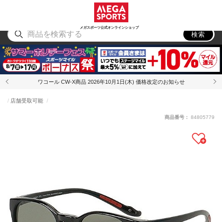
スポーツ
アウトドア
ブランド
アイテム
から探す
から探す
から探す
から探す
メガスポーツ公式オンラインショップ
検索
ワコール CW-X商品 2026年10月1日(木) 価格改定のお知らせ
店舗受取可能
商品番号：
84805779