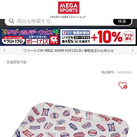
スポーツ
アウトドア
ブランド
アイテム
から探す
から探す
から探す
から探す
メガスポーツ公式オンラインショップ
検索
ワコール CW-X商品 2026年10月1日(木) 価格改定のお知らせ
店舗受取可能
商品番号：
84805902