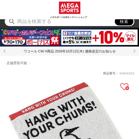
スポーツ
アウトドア
ブランド
アイテム
から探す
から探す
から探す
から探す
メガスポーツ公式オンラインショップ
検索
ワコール CW-X商品 2026年10月1日(木) 価格改定のお知らせ
店舗受取可能
商品番号：
84806363