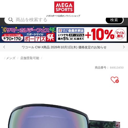
スポーツ
アウトドア
ブランド
アイテム
から探す
から探す
から探す
から探す
メガスポーツ公式オンラインショップ
検索
ワコール CW-X商品 2026年10月1日(木) 価格改定のお知らせ
メンズ
店舗受取可能
商品番号：
84813450