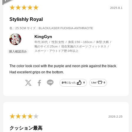
2025.8.1
Stylishly Royal
色：25.5CM
サイズ：BLACK/LASER FUCHSIA-ANTHRACITE
KingGyn
年代:
30代
性別:
女性
身長:
156～160cm
体型:
大柄
靴のサイズ:
25cm
現在実施のスポーツ:
フィットネス
スポーツ・アウトドア歴:
3年以上
The color look cool with the purple and neon pink against the black.
Had excellent grips on the bottom.
参考になった
0
Like!
0
2026.2.25
クッション最高