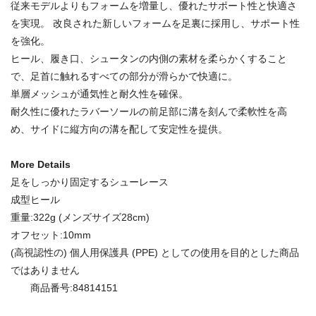
従来モデルよりもフォームを増量し、優れたサポート性と快適さ
を実現。 改良された新しいフォームを足裏に採用し、サポート性
を強化。
ヒール、履き口、シュータンの内側の素材を柔らかくすること
で、足首に触れるすべての部分が滑らかで快適に。
単層メッシュが通気性と耐久性を確保。
耐久性に優れたラバーソールの前足部に溝を刻んで柔軟性を高
め、サイドに縦方向の溝を配して安定性を提供。
More Details
足をしっかり固定するシューレース
成型ヒール
重量:322g (メンズサイズ28cm)
オフセット:10mm
(高視認性の) 個人用保護具 (PPE) としての使用を目的とした商品
ではありません
商品番号:84814151