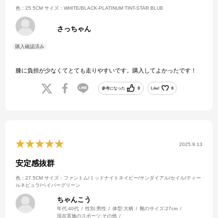
色：25.5CM
サイズ：WHITE/BLACK-PLATINUM TINT-STAR BLUE
さっちゃん
膝に負担が少なくてとても走りやすいです。購入してよかったです！
参考になった
0
Like!
0
2025.9.13
安定感抜群
色：27.5CM
サイズ：ファントム/ミッドナイトネイビー/サンダイアル/セイル/ティー
ルネビュラ/ベイパーグリーン
ちゃんこう
年代:
40代
性別:
男性
体型:
大柄
靴のサイズ:
27cm
現在実施のスポーツ:
その他