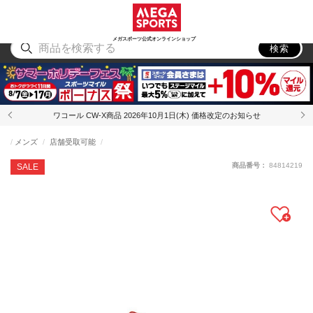
スポーツ
アウトドア
ブランド
アイテム
から探す
から探す
から探す
から探す
メガスポーツ公式オンラインショップ
検索
ワコール CW-X商品 2026年10月1日(木) 価格改定のお知らせ
メンズ
店舗受取可能
商品番号：
84814219
SALE