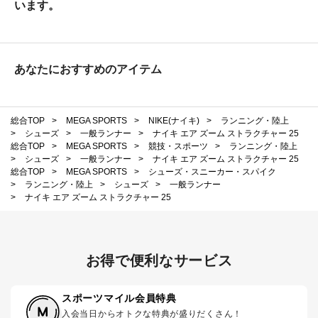
います。
あなたにおすすめのアイテム
総合TOP
>
MEGA SPORTS
>
NIKE(ナイキ)
>
ランニング・陸上
>
シューズ
>
一般ランナー
>
ナイキ エア ズーム ストラクチャー 25
総合TOP
>
MEGA SPORTS
>
競技・スポーツ
>
ランニング・陸上
>
シューズ
>
一般ランナー
>
ナイキ エア ズーム ストラクチャー 25
総合TOP
>
MEGA SPORTS
>
シューズ・スニーカー・スパイク
>
ランニング・陸上
>
シューズ
>
一般ランナー
>
ナイキ エア ズーム ストラクチャー 25
お得で便利なサービス
スポーツマイル会員特典
入会当日からオトクな特典が盛りだくさん！