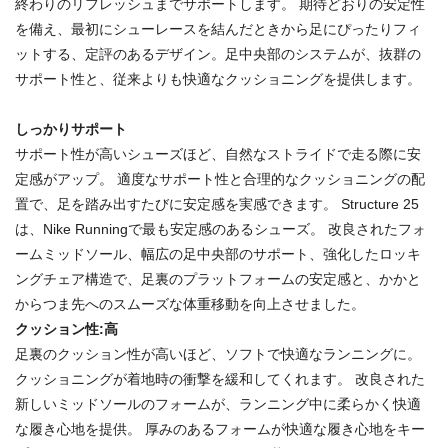
終わりのリフレッシュまでサポートします。 期待どおりの安定性
を備え、最初にシューレースを結んだときから足にぴったりフィ
ットする、定評のあるデザイン。足中央部のシステムが、抜群の
サポート性と、従来よりも快適なクッショニングを提供します。
しっかりサポート
サポート性が高いシューズほど、自然なストライドで走る際に安
定感がアップ。 適度なサポート性と合理的なクッショニングの配
置で、足を踏み出すたびに安定感を実感できます。 Structure 25
は、Nike Runningで最も安定感のあるシューズ。 改良されたフォ
ームミッドソール、幅広の足中央部のサポート、強化したロッキ
ングチェア構造で、足裏のプラットフォームの安定感と、かかと
からつま先へのスムーズな体重移動を向上させました。
クッション性:高
足裏のクッション性が高いほど、ソフトで快適なランニングに。
クッショニングが着地時の衝撃を緩和してくれます。 改良された
新しいミッドソールのフォームが、ランニング中に柔らかく快適
な履き心地を提供。 厚みのあるフォームが快適な履き心地をキー