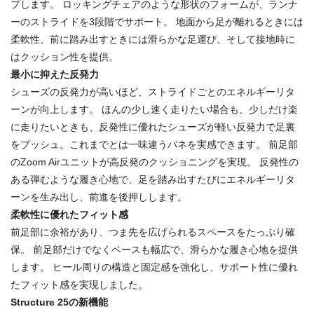
プします。 ロッキングチェアのような形状のフォームが、ランナ
ーのストライドを3段階でサポート。 地面から足が離れるときには
柔軟性、前に踏み出すときには滑らかな足運び、そして接地時に
はクッション性を提供。
最小に抑えた反発力
シューズの反発力が高いほど、ストライドごとのエネルギーリタ
ーンが向上します。 ほんの少し速く走りたい場合も、少しだけ楽
に走りたいときも、反発性に優れたシューズが軽い反発力で足裏
をプッシュ。これまでとは一味違うバネを実感できます。 前足部
のZoom Airユニットが高反発のクッショニングを実現。 反発性の
ある弾むような履き心地で、足を踏み出すたびにエネルギーリタ
ーンを生み出し、前進を後押しします。
柔軟性に優れたフィット感
前足部に余裕があり、つま先を広げられるスペースをたっぷり確
保。 前足部だけでなくベースも幅広で、滑らかな履き心地を提供
します。 ヒール周りの構造と固定感を強化し、サポート性に優れ
たフィット感を実現しました。
Structure 25の新機能