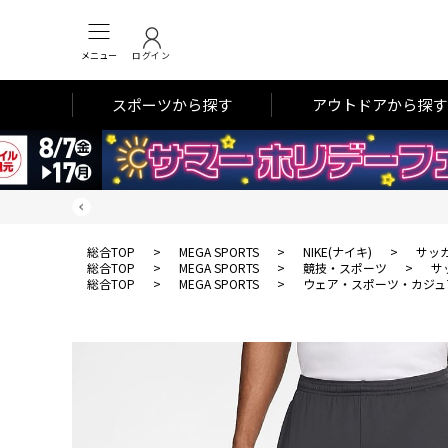
メニュー
ログイン
スポーツから探す
アウトドアから探す
総合TOP
>
MEGA SPORTS
>
NIKE(ナイキ)
>
サッ
総合TOP
>
MEGA SPORTS
>
競技・スポーツ
>
サ
総合TOP
>
MEGA SPORTS
>
ウェア・スポーツ・カジュ