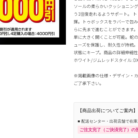
ソールの柔らかいクッショニング
う1往復走れるようサポート。 
揮。トゥボックスをラバーで包み
らに先まで進むことができます。
単に大きく開くことが可能。蛇
ューズを保護し、耐久性が持続。
状態にキープ。商品の詳細伸縮性
ホワイト/ジムレッドスタイル: DX7
※掲載画像の仕様・デザイン・
ご了承下さい。
【商品出荷についてご案内】
■ 配送センター・出荷店舗で在
ご注文完了（ご決済完了）の