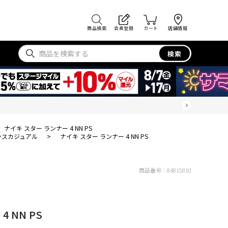
商品検索
会員登録
カート
店舗情報
検索
ナイキ スター ランナー 4 NN PS
ンスカジュアル
>
ナイキ スター ランナー 4 NN PS
商品番号：
84815810
 NN PS