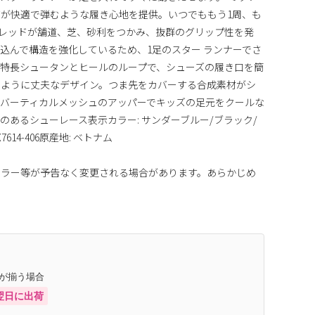
が快適で弾むような履き心地を提供。いつでももう1周、も
トレッドが舗道、芝、砂利をつかみ、抜群のグリップ性を発
込んで構造を強化しているため、1足のスター ランナーでさ
特長シュータンとヒールのループで、シューズの履き口を簡
のように丈夫なデザイン。つま先をカバーする合成素材がシ
バーティカルメッシュのアッパーでキッズの足元をクールな
のあるシューレース表示カラー: サンダーブルー/ブラック/
614-406原産地: ベトナム
カラー等が予告なく変更される場合があります。あらかじめ
庫が揃う場合
翌日に出荷