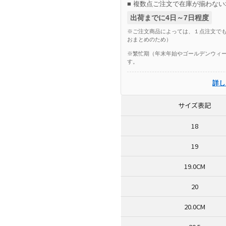
■ 複数点ご注文で在庫が揃わない
出荷までに4日～7日程度
※ご注文商品によっては、１点注文でも
おまとめのため）
※繁忙期（年末年始やゴールデンウィー
す。
詳し
サイズ表記
18
19
19.0CM
20
20.0CM