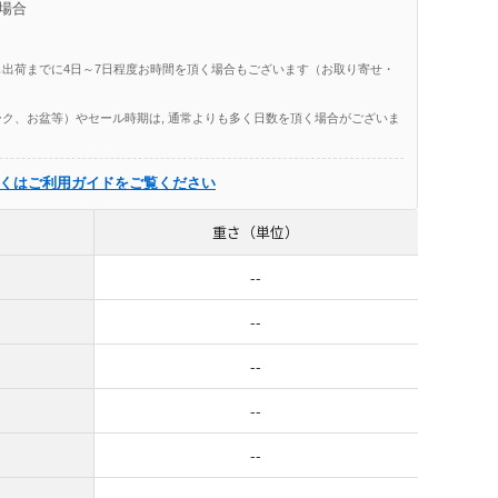
場合
出荷までに4日～7日程度お時間を頂く場合もございます（お取り寄せ・
ク、お盆等）やセール時期は, 通常よりも多く日数を頂く場合がございま
くはご利用ガイドをご覧ください
重さ（単位）
--
--
--
--
--