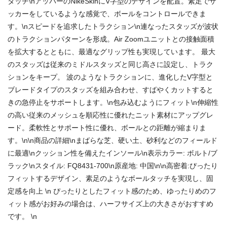
タッチ\nアッパーのNikeSkinにV字型のデザインを配置。素足でサ
ッカーをしているような感覚で、ボールをコントロールできま
す。\nスピードを追求したトラクション\n連なったスタッズが波状
のトラクションパターンを形成。Air Zoomユニットとの接触面積
を拡大するとともに、最適なグリップ性も実現しています。 最大
のスタッズは従来のミドルスタッズと同じ高さに設定し、トラク
ションをキープ。 波のようなトラクションに、進化したV字型と
ブレードタイプのスタッズを組み合わせ、すばやくカットすると
きの急停止をサポートします。\n包み込むようにフィット\n伸縮性
の高い従来のメッシュを順応性に優れたニット素材にアップグレ
ード。柔軟性とサポート性に優れ、ボールとの距離が縮まりま
す。\n\n商品の詳細\nまばらな芝、硬い土、砂利などのフィールド
に最適\nクッション性を備えたインソール\n表示カラー: ボルト/ブ
ラック\nスタイル: FQ8431-700\n原産地: 中国\n\n高密着:ぴったり
フィットするデザイン、素足のようなボールタッチを実現し、固
定感を向上 \n ぴったりとしたフィット感のため、ゆったりめのフ
ィット感がお好みの場合は、ハーフサイズ上の大きさがおすすめ
です。 \n