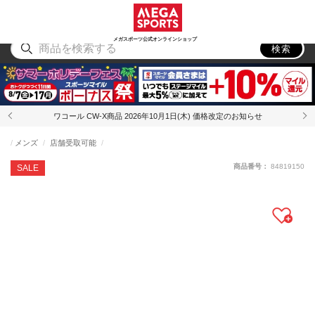
スポーツ
アウトドア
ブランド
アイテム
から探す
から探す
から探す
から探す
メガスポーツ公式オンラインショップ
検索
ワコール CW-X商品 2026年10月1日(木) 価格改定のお知らせ
メンズ
店舗受取可能
商品番号：
84819150
SALE