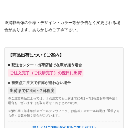
商品番号：8346533683465443848190858489753785668788
※掲載画像の仕様・デザイン・カラー等が予告なく変更される場
合があります。あらかじめご了承下さい。
【商品出荷についてご案内】
■ 配送センター・出荷店舗で在庫が揃う場合
ご注文完了（ご決済完了）の翌日に出荷
■ 複数点ご注文で在庫が揃わない場合
出荷までに4日～7日程度
※ご注文商品によっては、１点注文でも出荷までに4日～7日程度お時間を頂く
場合もございます（お取り寄せ・おまとめのため）
※繁忙期（年末年始やゴールデンウィーク、お盆等）やセール時期は, 通常より
も多く日数を頂く場合がございます。
詳しくはご利用ガイドをご覧ください