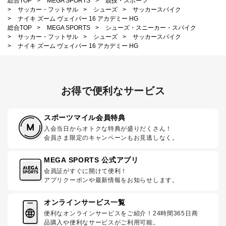
総合TOP
>
MEGA SPORTS
>
競技・スポーツ
>
サッカー・フットサル
>
シューズ
>
サッカースパイク
>
ナイキ ズーム ヴェイパー 16 アカデミー HG
総合TOP
>
MEGA SPORTS
>
シューズ・スニーカー・スパイク
>
サッカー・フットサル
>
シューズ
>
サッカースパイク
>
ナイキ ズーム ヴェイパー 16 アカデミー HG
お得で便利なサービス
スポーツマイル会員特典
入会当日からオトクな特典が盛りだくさん！
会員さま限定のキャンペーンもお見逃しなく。
MEGA SPORTS 公式アプリ
会員証がすぐに開けて便利！
アプリクーポンや最新情報をお知らせします。
オンラインサービス一覧
便利なオンラインサービスをご紹介！24時間365日商
品購入や便利なサービスがご利用可能。