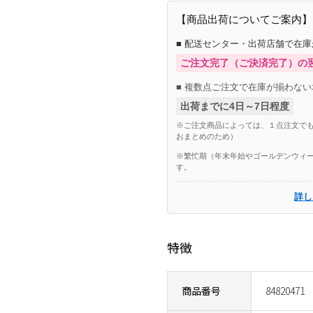
【商品出荷についてご案内】
■ 配送センター・出荷店舗で在
ご注文完了（ご決済完了）の
■ 複数点ご注文で在庫が揃わない
出荷までに4日～7日程度
※ご注文商品によっては、１点注文でも
おまとめのため）
※繁忙期（年末年始やゴールデンウィー
す。
詳し
特徴
商品番号
84820471