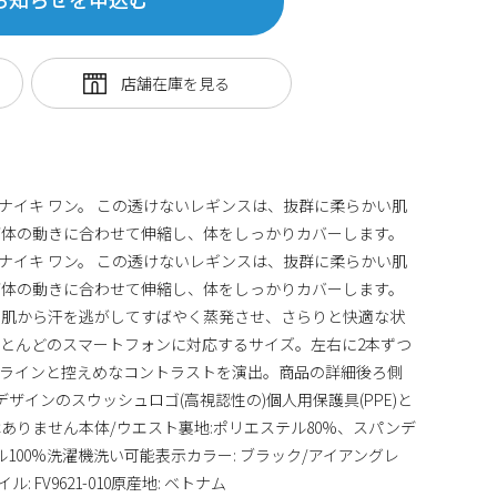
ナイキ ワン。 この透けないレギンスは、抜群に柔らかい肌
が体の動きに合わせて伸縮し、体をしっかりカバーします。
ナイキ ワン。 この透けないレギンスは、抜群に柔らかい肌
が体の動きに合わせて伸縮し、体をしっかりカバーします。
ロジーが、肌から汗を逃がしてすばやく蒸発させ、さらりと快適な状
とんどのスマートフォンに対応するサイズ。左右に2本ずつ
なラインと控えめなコントラストを演出。商品の詳細後ろ側
デザインのスウッシュロゴ(高視認性の)個人用保護具(PPE)と
ありません本体/ウエスト裏地:ポリエステル80%、スパンデ
ル100%洗濯機洗い可能表示カラー: ブラック/アイアングレ
 FV9621-010原産地: ベトナム