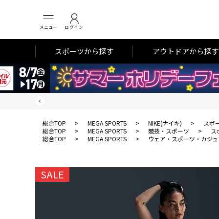
メニュー
ログイン
スポーツから探す
アウトドアから探す
総合TOP
>
MEGA SPORTS
>
NIKE(ナイキ)
>
スポ
総合TOP
>
MEGA SPORTS
>
競技・スポーツ
>
ス
総合TOP
>
MEGA SPORTS
>
ウェア・スポーツ・カジュ
SALE