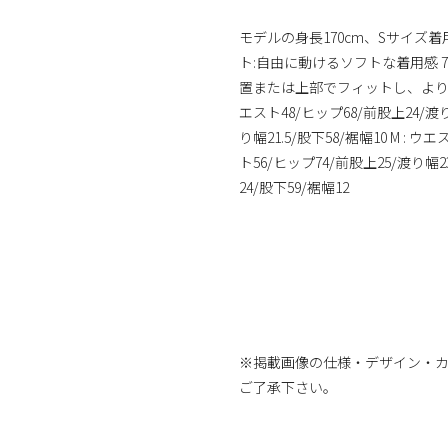
モデルの身長170cm、Sサイズ
ト:自由に動けるソフトな着用感 
置または上部でフィットし、より広い
エスト48/ヒップ68/前股上24/渡り幅
り幅21.5/股下58/裾幅10 M : ウ
ト56/ヒップ74/前股上25/渡り幅23
24/股下59/裾幅12
※掲載画像の仕様・デザイン・
ご了承下さい。