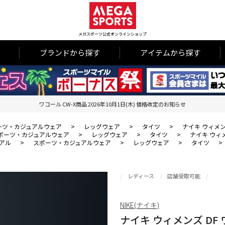
メガスポーツ公式オンラインショップ
ブランドから探す
アイテムから探す
ワコール CW-X商品 2026年10月1日(木) 価格改定のお知らせ
ーツ・カジュアルウェア
>
レッグウェア
>
タイツ
>
ナイキ ウィメンズ
ポーツ・カジュアルウェア
>
レッグウェア
>
タイツ
>
ナイキ ウィメン
アル
>
スポーツ・カジュアルウェア
>
レッグウェア
>
タイツ
>
レディース
店舗受取可能
NIKE(ナイキ)
ナイキ ウィメンズ DF ワ