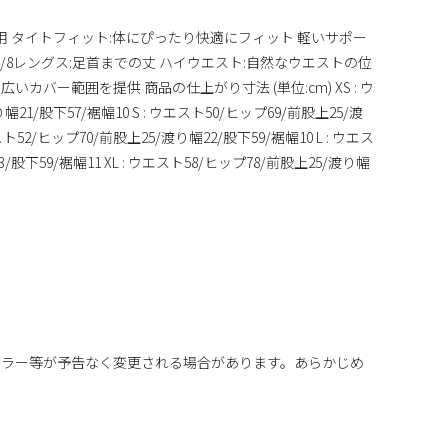
着用 タイトフィット:体にぴったり快適にフィット 軽いサポー
7/8レングス:足首までの丈 ハイウエスト:自然なウエストの位
カバー範囲を提供 商品の仕上がり寸法 (単位:cm) XS : ウ
21/股下57/裾幅10 S : ウエスト50/ヒップ69/前股上25/渡
エスト52/ヒップ70/前股上25/渡り幅22/股下59/裾幅10 L : ウエス
/股下59/裾幅11 XL : ウエスト58/ヒップ78/前股上25/渡り幅
カラー等が予告なく変更される場合があります。あらかじめ