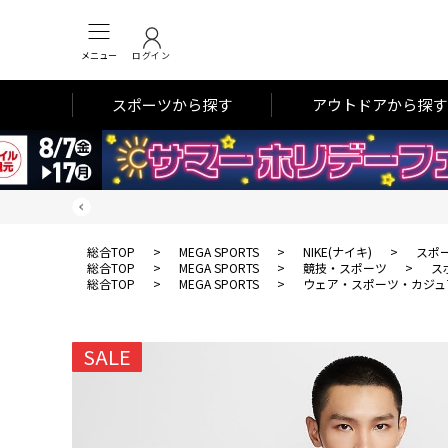
メニュー
ログイン
スポーツから探す
アウトドアから探す
総合TOP
>
MEGA SPORTS
>
NIKE(ナイキ)
>
スポ
総合TOP
>
MEGA SPORTS
>
競技・スポーツ
>
ス
総合TOP
>
MEGA SPORTS
>
ウェア・スポーツ・カジュ
SALE