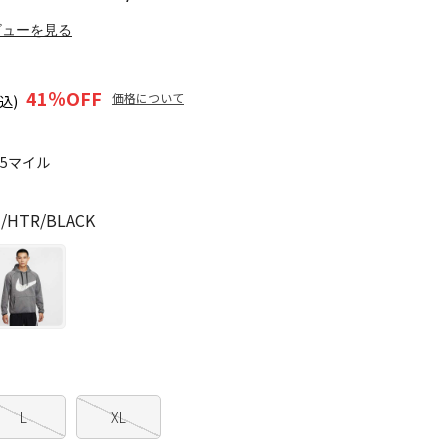
ビューを見る
41
％OFF
価格について
込)
75マイル
HTR/BLACK
L
XL