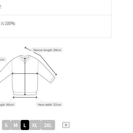
2
ル100%
Sleeve length
89cm
5cm
gth
66cm
Hem width
52cm
S
M
L
XL
2XL