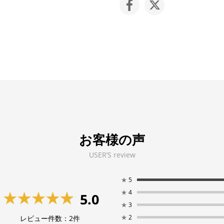
お客様の声
USER’S review
★
5
★
4
5.0
★
3
★
2
レビュー件数：
2
件