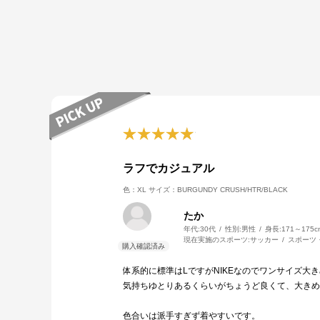
ラフでカジュアル
色：XL
サイズ：BURGUNDY CRUSH/HTR/BLACK
たか
年代:
30代
性別:
男性
身長:
171～175c
現在実施のスポーツ:
サッカー
スポーツ
体系的に標準はLですがNIKEなのでワンサイズ大
気持ちゆとりあるくらいがちょうど良くて、大きめ
色合いは派手すぎず着やすいです。