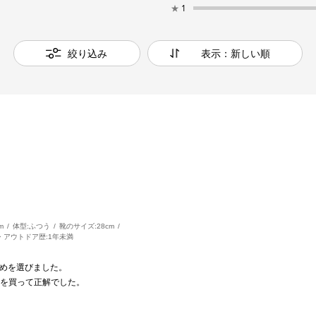
★
1
絞り込み
表示：新しい順
m
体型:
ふつう
靴のサイズ:
28cm
・アウトドア歴:
1年未満
きめを選びました。
を買って正解でした。