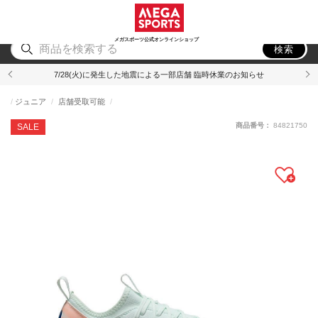
スポーツ
アウトドア
ブランド
アイテム
から探す
から探す
から探す
から探す
メガスポーツ公式オンラインショップ
検索
7/28(火)に発生した地震による一部店舗 臨時休業のお知らせ
ジュニア
店舗受取可能
商品番号：
84821750
SALE