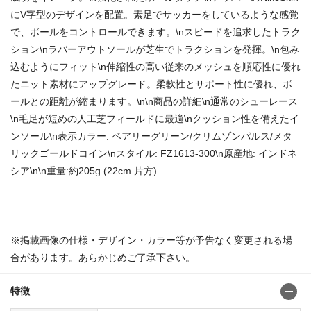
にV字型のデザインを配置。素足でサッカーをしているような感覚
で、ボールをコントロールできます。\nスピードを追求したトラク
ション\nラバーアウトソールが芝生でトラクションを発揮。\n包み
込むようにフィット\n伸縮性の高い従来のメッシュを順応性に優れ
たニット素材にアップグレード。柔軟性とサポート性に優れ、ボ
ールとの距離が縮まります。\n\n商品の詳細\n通常のシューレース
\n毛足が短めの人工芝フィールドに最適\nクッション性を備えたイ
ンソール\n表示カラー: ベアリーグリーン/クリムゾンパルス/メタ
リックゴールドコイン\nスタイル: FZ1613-300\n原産地: インドネ
シア\n\n重量:約205g (22cm 片方)
商品番号：84821719
※掲載画像の仕様・デザイン・カラー等が予告なく変更される場
合があります。あらかじめご了承下さい。
特徴