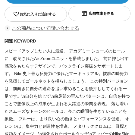
お気に入りに追加する
この商品について問い合わせる
関連 KEYWORD
スピードアップしたい人に最適。 アカデミー シューズのヒール
に、改良されたAir Zoomユニットを搭載しました。 前に押し出す
感覚をもたらすデザインで、バックライン突破をサポートしま
す。 Nike史上最も反発力に優れたマーキュリアル。抜群の瞬発力
を発揮してゴールネットを揺らしましょう。 この特別バージョン
は、前向きに自分の運命を追い求めることを後押ししてくれる一
足です。\n自分を信じて\n前足部の歪んだパターンは、自信を持つ
ことで想像以上の成果が生まれる大躍進の瞬間を表現。 落ち着い
たスムーズなトーンのヒールは、今この瞬間を生きていることを
象徴。 ブルーは、より良い心の働きとパフォーマンスを促進。 オ
レンジは、集中力と創造性を増進。 メタリッククロムは、目標と
成功をイメージ。\n強化されたボールタッチ\nアッパーのNikeSkin