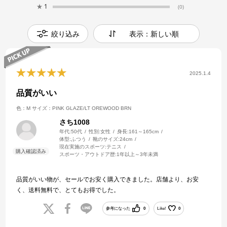
★
1
(0)
絞り込み
表示：新しい順
2025.1.4
品質がいい
色：M
サイズ：PINK GLAZE/LT OREWOOD BRN
さち1008
年代:
50代
性別:
女性
身長:
161～165cm
体型:
ふつう
靴のサイズ:
24cm
現在実施のスポーツ:
テニス
スポーツ・アウトドア歴:
1年以上～3年未満
品質がいい物が、セールでお安く購入できました。店舗より、お安
く、送料無料で、とてもお得でした。
参考になった
0
Like!
0