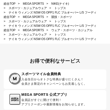
総合TOP
>
MEGA SPORTS
>
NIKE(ナイキ)
>
スポーツ・カジュアルウェア
>
トップス
>
ナイキ ウィメンズ NSW OS OPP1 FLC プルオーバー L/S フーディ
総合TOP
>
MEGA SPORTS
>
競技・スポーツ
>
スポーツ・カジュアルウェア
>
トップス
>
ナイキ ウィメンズ NSW OS OPP1 FLC プルオーバー L/S フーディ
総合TOP
>
MEGA SPORTS
>
ウェア・スポーツ・カジュアル
>
スポーツ・カジュアルウェア
>
トップス
>
ナイキ ウィメンズ NSW OS OPP1 FLC プルオーバー L/S フーディ
お得で便利なサービス
スポーツマイル会員特典
入会当日からオトクな特典が盛りだくさん！
会員さま限定のキャンペーンもお見逃しなく。
MEGA SPORTS 公式アプリ
会員証がすぐに開けて便利！
アプリクーポンや最新情報をお知らせします。