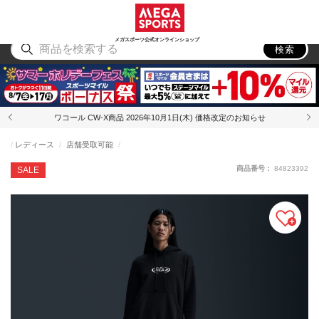
スポーツ
アウトドア
ブランド
アイテム
から探す
から探す
から探す
から探す
メガスポーツ公式オンラインショップ
検索
ワコール CW-X商品 2026年10月1日(木) 価格改定のお知らせ
レディース
店舗受取可能
商品番号：
84823392
SALE