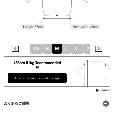
Length
66cm
Hem width
48cm
XS
S
M
L
XL
2XL
158cm 51kgRecommended
M
Find out more on your body type
よくあるご質問