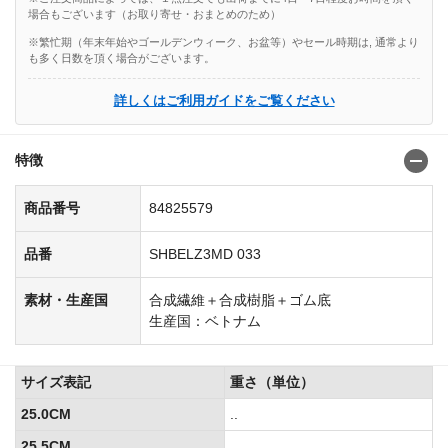
場合もございます（お取り寄せ・おまとめのため）
※繁忙期（年末年始やゴールデンウィーク、お盆等）やセール時期は, 通常より
も多く日数を頂く場合がございます。
詳しくはご利用ガイドをご覧ください
特徴
商品番号
84825579
品番
SHBELZ3MD 033
素材・生産国
合成繊維＋合成樹脂＋ゴム底
生産国：ベトナム
サイズ表記
重さ（単位）
25.0CM
..
25.5CM
..