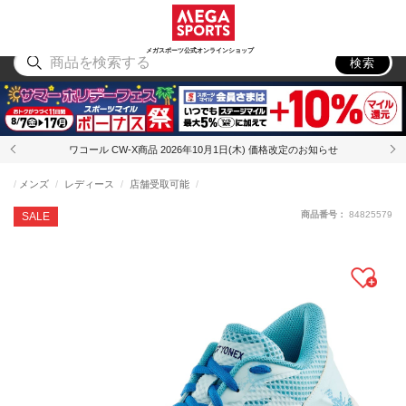
スポーツ
アウトドア
ブランド
アイテム
から探す
から探す
から探す
から探す
メガスポーツ公式オンラインショップ
検索
ワコール CW-X商品 2026年10月1日(木) 価格改定のお知らせ
メンズ
レディース
店舗受取可能
商品番号：
84825579
SALE