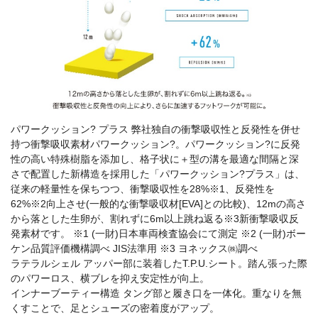
パワークッション? プラス 弊社独自の衝撃吸収性と反発性を併せ
持つ衝撃吸収素材パワークッション?。パワークッション?に反発
性の高い特殊樹脂を添加し、格子状に＋型の溝を最適な間隔と深
さで配置した新構造を採用した「パワークッション?プラス」は、
従来の軽量性を保ちつつ、衝撃吸収性を28%※1、反発性を
62%※2向上させ(一般的な衝撃吸収材[EVA]との比較)、12mの高さ
から落とした生卵が、割れずに6m以上跳ね返る※3新衝撃吸収反
発素材です。 ※1 (一財)日本車両検査協会にて測定 ※2 (一財)ボー
ケン品質評価機構調べ JIS法準用 ※3 ヨネックス㈱調べ
ラテラルシェル アッパー部に装着したT.P.U.シート。踏ん張った際
のパワーロス、横ブレを抑え安定性が向上。
インナーブーティー構造 タング部と履き口を一体化。重なりを無
くすことで、足とシューズの密着度がアップ。