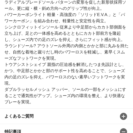
ラディアルブレードソール パターンの変形を促した新形状採用ソ
ール。更に縦・横・斜め方向へのグリップ性が向上。
パワーカーボンライト 軽量・高強度の「ソリッドE.V.A.」と「パ
ワーカーボン」を組み合わせ、軽量性と安定性を両立。
シンクロフィットインソール 従来より中足部からカカト部側面を
立ち上げ、足との一体感を高めるとともにカカト部前方を隆起
し、シューズ内での足のズレを抑え、さらにフィット感が向上。
ラウンドソール? アウトソール外周の内側とかかと部に丸みを持た
せ、自然な着地と蹴りだし時のパワーロスを軽減し、素早くスム
ーズなフットワークを実現。
トウアシストシェイプ 親指の圧迫感を解消したつま先設計とし、
かつ、中足部とかかと部のサポート性を高めることで、シューズ
内の足のズレを抑え、パワーロスのない素早いフットワークを実
現。
ダブルラッセルメッシュ アッパー、ソールの一部をメッシュにす
ることで通気性がアップ。シューズ内の環境を整え、より快適な
プレーを実現。
よくあるご質問
特記事項