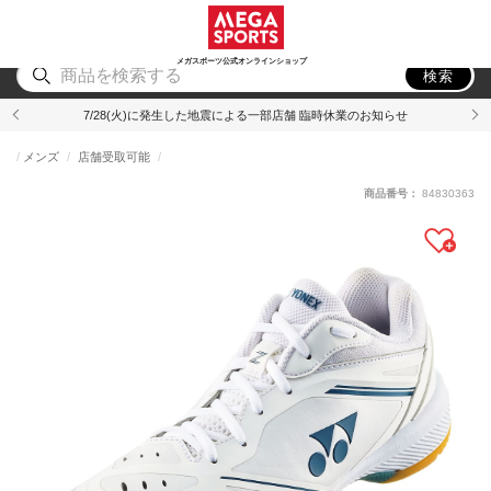
スポーツ
アウトドア
ブランド
アイテム
から探す
から探す
から探す
から探す
メガスポーツ公式オンラインショップ
検索
7/28(火)に発生した地震による一部店舗 臨時休業のお知らせ
メンズ
店舗受取可能
商品番号：
84830363