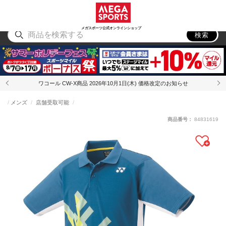
スポーツ
アウトドア
ブランド
アイテム
から探す
から探す
から探す
から探す
メガスポーツ公式オンラインショップ
検索
ワコール CW-X商品 2026年10月1日(木) 価格改定のお知らせ
メンズ
店舗受取可能
商品番号：
84831619