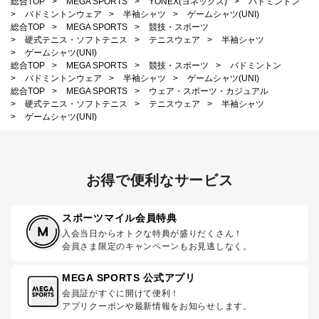
総合TOP
>
MEGA SPORTS
>
YONEX(ヨネックス)
>
バドミントン
>
バドミントンウェア
>
半袖シャツ
>
ゲームシャツ(UNI)
総合TOP
>
MEGA SPORTS
>
競技・スポーツ
>
硬式テニス・ソフトテニス
>
テニスウェア
>
半袖シャツ
>
ゲームシャツ(UNI)
総合TOP
>
MEGA SPORTS
>
競技・スポーツ
>
バドミントン
>
バドミントンウェア
>
半袖シャツ
>
ゲームシャツ(UNI)
総合TOP
>
MEGA SPORTS
>
ウェア・スポーツ・カジュアル
>
硬式テニス・ソフトテニス
>
テニスウェア
>
半袖シャツ
>
ゲームシャツ(UNI)
お得で便利なサービス
スポーツマイル会員特典
入会当日からオトクな特典が盛りだくさん！
会員さま限定のキャンペーンもお見逃しなく。
MEGA SPORTS 公式アプリ
会員証がすぐに開けて便利！
アプリクーポンや最新情報をお知らせします。