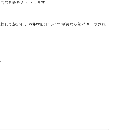
有害な紫線をカットします。
吸収して乾かし、衣服内はドライで快適な状態がキープされ
す。