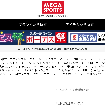
メガスポーツ公式オンラインショップ
ブランドから探す
アイテムから探す
ゴールドウィン商品 2026年8月25日(火) 価格改定のお知らせ
硬式テニス・ソフトテニス
>
テニスウェア
>
半袖シャツ
>
UNI
バドミントン
>
バドミントンウェア
>
半袖シャツ
>
UNI ゲー
式テニス・ソフトテニス
>
テニスウェア
>
半袖シャツ
>
UNI ゲ
ドミントン
>
バドミントンウェア
>
半袖シャツ
>
UNI ゲームシャ
アル
>
硬式テニス・ソフトテニス
>
テニスウェア
>
半袖シャツ
メンズ
店舗受取可能
YONEX(ヨネックス)