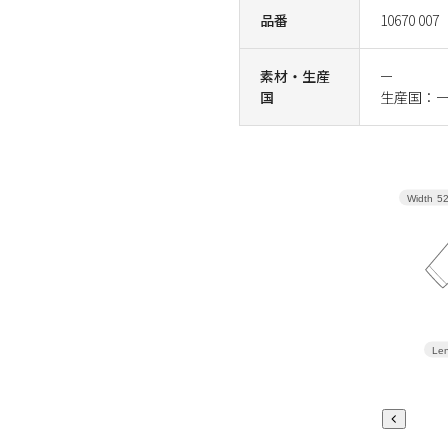
品番
10670 007
素材・生産
ー
国
生産国：
Width
5
Len