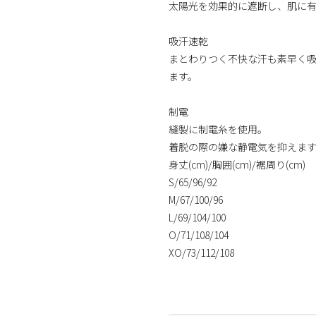
太陽光を効果的に遮断し、肌に
吸汗速乾
まとわりつく不快な汗も素早く
ます。
制電
縫製に制電糸を使用。
着脱の際の嫌な静電気を抑えま
身丈(cm)/胸囲(cm)/裾周り(cm)
S/65/96/92
M/67/100/96
L/69/104/100
O/71/108/104
XO/73/112/108