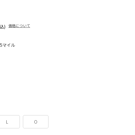
価格について
込)
95マイル
L
O