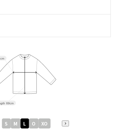
ー
2cm
gth
69cm
S
M
L
O
XO