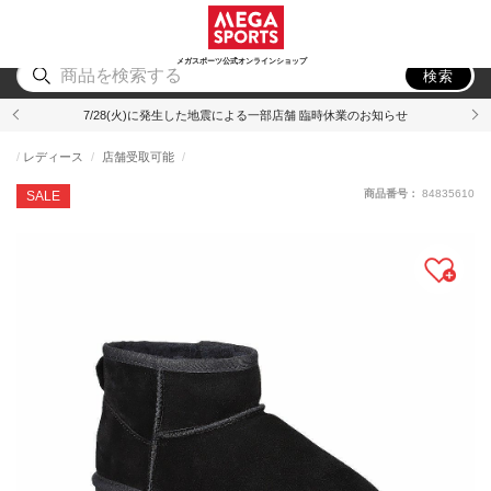
スポーツ
アウトドア
ブランド
アイテム
から探す
から探す
から探す
から探す
メガスポーツ公式オンラインショップ
検索
7/28(火)に発生した地震による一部店舗 臨時休業のお知らせ
レディース
店舗受取可能
商品番号：
84835610
SALE