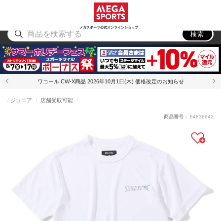
スポーツ
アウトドア
ブランド
アイテム
から探す
から探す
から探す
から探す
メガスポーツ公式オンラインショップ
検索
ワコール CW-X商品 2026年10月1日(木) 価格改定のお知らせ
ジュニア
店舗受取可能
商品番号：
84836642