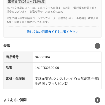
出荷までに4日～7日程度
※ご注文商品によっては、１点注文でも出荷までに4日～7日程度お時間を頂く
場合もございます（お取り寄せ・おまとめのため）
※繁忙期（年末年始やゴールデンウィーク、お盆等）やセール時期は, 通常より
も多く日数を頂く場合がございます。
詳しくはご利用ガイドをご覧ください
特徴
商品番号
84838184
品番
1AJFR32300 09
素材・生産国
受球面/背面:クレストハイド(天然皮革:牛革)
生産国：フィリピン製
よくあるご質問