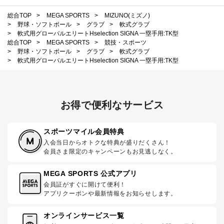
総合TOP
>
MEGA SPORTS
>
MIZUNO(ミズノ)
>
野球・ソフトボール
>
グラブ
>
軟式グラブ
>
軟式用グローバルエリートHselection SIGNA 一塁手用:TK型
総合TOP
>
MEGA SPORTS
>
競技・スポーツ
>
野球・ソフトボール
>
グラブ
>
軟式グラブ
>
軟式用グローバルエリートHselection SIGNA 一塁手用:TK型
お得で便利なサービス
スポーツマイル会員特典
入会当日からオトクな特典が盛りだくさん！
会員さま限定のキャンペーンもお見逃しなく。
MEGA SPORTS 公式アプリ
会員証がすぐに開けて便利！
アプリクーポンや最新情報をお知らせします。
オンラインサービス一覧