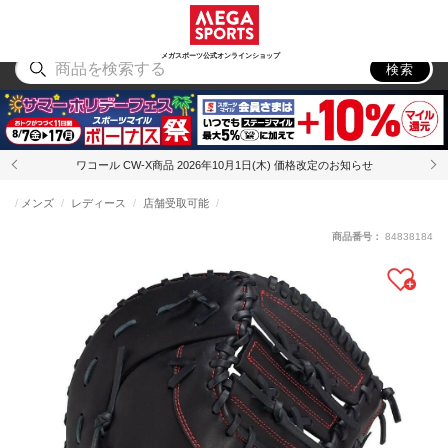
スポーツ
アウトドア
ブランド
アイテム
から探す
から探す
から探す
から探す
メガスポーツ公式オンラインショップ
検索
ワコール CW-X商品 2026年10月1日(木) 価格改定のお知らせ
メンズ
レディース
店舗受取可能
商品番号：
84838184