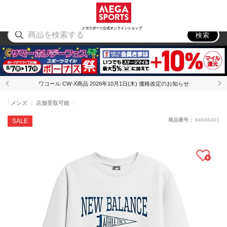
スポーツ
アウトドア
ブランド
アイテム
から探す
から探す
から探す
から探す
メガスポーツ公式オンラインショップ
検索
ワコール CW-X商品 2026年10月1日(木) 価格改定のお知らせ
メンズ
店舗受取可能
商品番号：
84846401
SALE