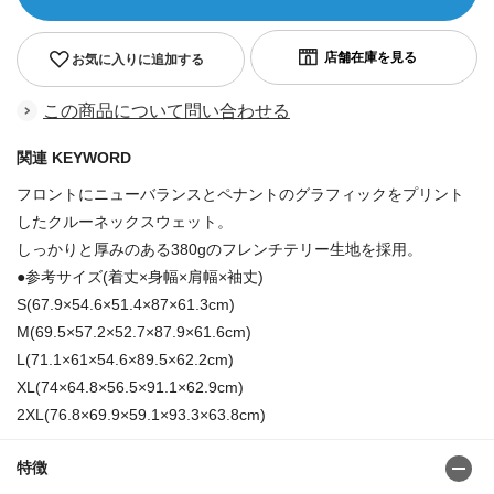
お気に入りに追加する
この商品について問い合わせる
関連 KEYWORD
フロントにニューバランスとペナントのグラフィックをプリント
したクルーネックスウェット。
しっかりと厚みのある380gのフレンチテリー生地を採用。
●参考サイズ(着丈×身幅×肩幅×袖丈)
S(67.9×54.6×51.4×87×61.3cm)
M(69.5×57.2×52.7×87.9×61.6cm)
L(71.1×61×54.6×89.5×62.2cm)
XL(74×64.8×56.5×91.1×62.9cm)
2XL(76.8×69.9×59.1×93.3×63.8cm)
特徴