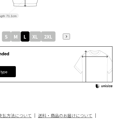
gth
71.1cm
S
M
L
XL
2XL
nded
 type
支払方法について
送料・商品のお届けについて