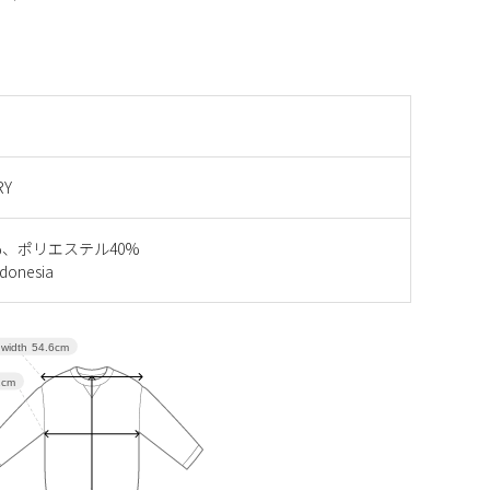
RY
%、ポリエステル40%
onesia
width
54.6cm
1cm