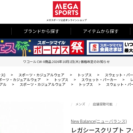
メガスポーツ公式オンラインショップ
ブランドから探す
アイテムから探す
ワコール CW-X商品 2026年10月1日(木) 価格改定のお知らせ
ンス)
>
スポーツ・カジュアルウェア
>
トップス
>
スウェット・パ
ポーツ・カジュアルウェア
>
トップス
>
スウェット・パーカー
>
アル
>
スポーツ・カジュアルウェア
>
トップス
>
スウェット・パ
メンズ
店舗受取可能
New Balance(ニューバランス)
レガシースクリプト 