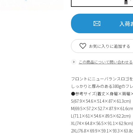
入荷
お気に入りに追加する
この商品について問い合わせる
フロントにニューバランスロゴ
しっかりと厚みのある380gのフ
●参考サイズ(着丈×身幅×肩幅×
S(67.9×54.6×51.4×87×61.3cm)
M(69.5×57.2×52.7×87.9×61.6cm
L(71.1×61×54.6×89.5×62.2cm)
XL(74×64.8×56.5×91.1×62.9cm)
2XL(76.8×69.9×59.1×93.3×63.8