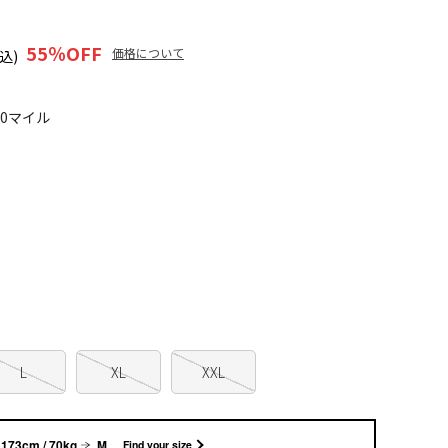
55
％OFF
価格について
込)
20マイル
L
XL
XXL
173cm / 70kg
M
Find your size