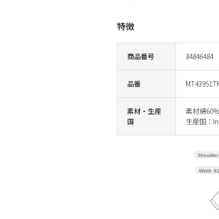
特徴
商品番号
84846484
品番
MT43951T
素材・生産
素材綿60
国
生産国：Ind
Shoulder 
Width
6