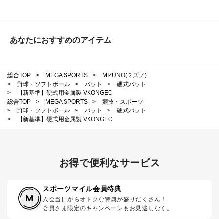
あなたにおすすめのアイテム
総合TOP
>
MEGA SPORTS
>
MIZUNO(ミズノ)
>
野球・ソフトボール
>
バット
>
硬式バット
>
【新基準】硬式用金属製 VKONGEC
総合TOP
>
MEGA SPORTS
>
競技・スポーツ
>
野球・ソフトボール
>
バット
>
硬式バット
>
【新基準】硬式用金属製 VKONGEC
お得で便利なサービス
スポーツマイル会員特典
入会当日からオトクな特典が盛りだくさん！
会員さま限定のキャンペーンもお見逃しなく。