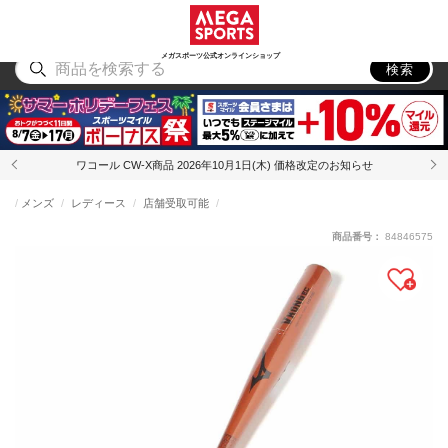
スポーツ
アウトドア
ブランド
アイテム
から探す
から探す
から探す
から探す
メガスポーツ公式オンラインショップ
検索
ワコール CW-X商品 2026年10月1日(木) 価格改定のお知らせ
メンズ
レディース
店舗受取可能
商品番号：
84846575