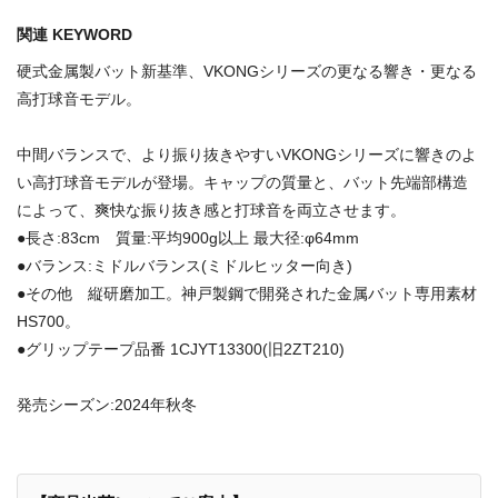
関連 KEYWORD
硬式金属製バット新基準、VKONGシリーズの更なる響き・更なる
高打球音モデル。
中間バランスで、より振り抜きやすいVKONGシリーズに響きのよ
い高打球音モデルが登場。キャップの質量と、バット先端部構造
によって、爽快な振り抜き感と打球音を両立させます。
●長さ:83cm 質量:平均900g以上 最大径:φ64mm
●バランス:ミドルバランス(ミドルヒッター向き)
●その他 縦研磨加工。神戸製鋼で開発された金属バット専用素材
HS700。
●グリップテープ品番 1CJYT13300(旧2ZT210)
発売シーズン:2024年秋冬