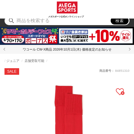
スポーツ
アウトドア
ブランド
アイテム
から探す
から探す
から探す
から探す
メガスポーツ公式オンラインショップ
検索
ワコール CW-X商品 2026年10月1日(木) 価格改定のお知らせ
ジュニア
店舗受取可能
商品番号：
84851310
SALE